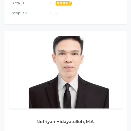
Sinta ID
:
6968282
Scopus ID
:
-
Nofriyan Hidayatulloh, M.A.