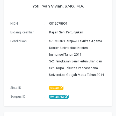
Yofi Irvan Vivian, S.MG., M.A.
NIDN
:
0012078901
Bidang Keahlian
:
Kajian Seni Pertunjukan
Pendidikan
:
S-1 Musik Gerejawi Fakultas Agama
Kristen Universitas Kristen
Immanuel Tahun 2011
S-2 Pengkajian Seni Pertunjukan dan
Seni Rupa Fakultas Pascasarjana
Universitas Gadjah Mada Tahun 2014
Sinta ID
:
6107491
Scopus ID
:
59412117500