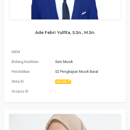
Ade Febri Yulfita, S.Sn., M.Sn.
NIDN
:
Bidang Keahlian
:
Seni Musik
Pendidikan
:
S2 Pengkajian Musik Barat
Sinta ID
:
6967259
Scopus ID
:
-